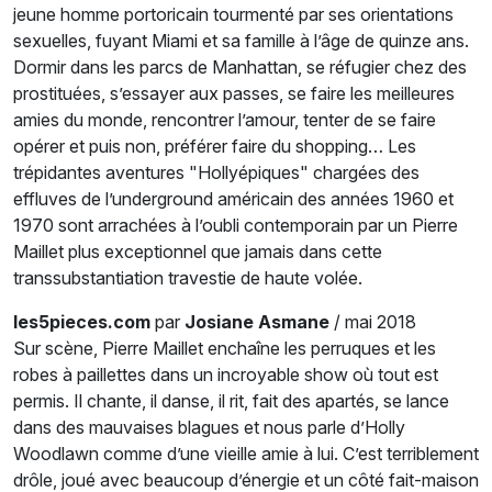
jeune homme portoricain tourmenté par ses orientations
sexuelles, fuyant Miami et sa famille à l’âge de quinze ans.
Dormir dans les parcs de Manhattan, se réfugier chez des
prostituées, s’essayer aux passes, se faire les meilleures
amies du monde, rencontrer l’amour, tenter de se faire
opérer et puis non, préférer faire du shopping… Les
trépidantes aventures "Hollyépiques" chargées des
effluves de l’underground américain des années 1960 et
1970 sont arrachées à l’oubli contemporain par un Pierre
Maillet plus exceptionnel que jamais dans cette
transsubstantiation travestie de haute volée.
les5pieces.com
par
Josiane Asmane
/ mai 2018
Sur scène, Pierre Maillet enchaîne les perruques et les
robes à paillettes dans un incroyable show où tout est
permis. Il chante, il danse, il rit, fait des apartés, se lance
dans des mauvaises blagues et nous parle d’Holly
Woodlawn comme d’une vieille amie à lui. C’est terriblement
drôle, joué avec beaucoup d’énergie et un côté fait-maison