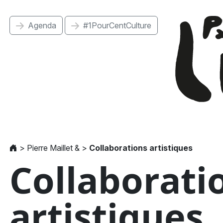
Agenda
#1PourCentCulture
>
Pierre Maillet &
>
Collaborations artistiques
Collaborati
artistiques