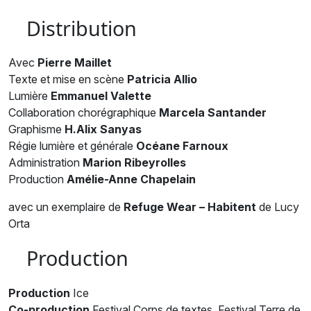
Distribution
Avec
Pierre Maillet
Texte et mise en scène
Patricia Allio
Lumière
Emmanuel Valette
Collaboration chorégraphique
Marcela Santander
Graphisme
H.Alix Sanyas
Régie lumière et générale
Océane Farnoux
Administration
Marion Ribeyrolles
Production
Amélie-Anne Chapelain
avec un exemplaire de
Refuge Wear – Habitent
de Lucy
Orta
Production
Production
Ice
Co-production
Festival Corps de textes, Festival Terre de