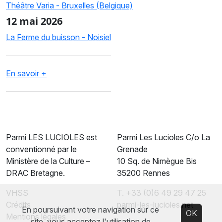
Théâtre Varia - Bruxelles (Belgique)
12 mai 2026
La Ferme du buisson - Noisiel
En savoir +
Parmi LES LUCIOLES est
Parmi Les Lucioles C/o La
conventionné par le
Grenade
Ministère de la Culture –
10 Sq. de Nimègue Bis
DRAC Bretagne.
35200 Rennes
VHSS
T. +33 (0)6 49 29 47 25
Crédits
parmi-les-lucioles.net
En poursuivant votre navigation sur ce
OK
Mentions légales
site, vous acceptez l'utilisation de