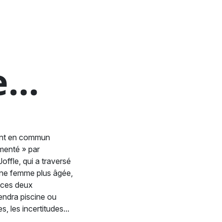
me…
ont en commun
gmenté » par
offle, qui a traversé
une femme plus âgée,
, ces deux
iendra piscine ou
, les incertitudes...