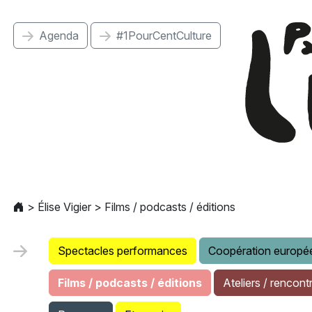
Agenda
#1PourCentCulture
>
Élise Vigier
>
Films / podcasts / éditions
Spectacles performances
Coopération europé
Films / podcasts / éditions
Ateliers / rencont