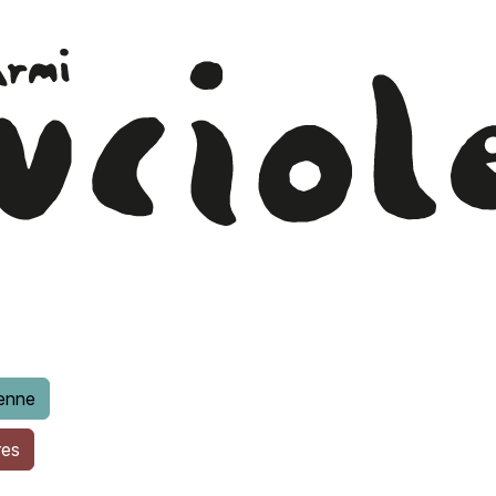
enne
res