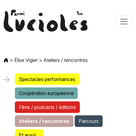
>
Élise Vigier
>
Ateliers / rencontres
Spectacles performances
Coopération européenne
Films / podcasts / éditions
Ateliers / rencontres
Parcours
Et aussi...